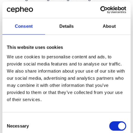
De ser ikke systemet som et mål i sig selv, men som et
værktøj til at realisere forretningsmål. Det er her,
intern IT gør en reel forskel. Ikke ved at eje systemet,
Consent
Details
About
men ved at eje forretningsforståelsen og oversætte den
til krav og muligheder i samspil med deres partnere.
This website uses cookies
Du har ikke købt et system – du har
We use cookies to personalise content and ads, to
købt evnen til at udvikle din
provide social media features and to analyse our traffic.
forretning
We also share information about your use of our site with
our social media, advertising and analytics partners who
may combine it with other information that you’ve
I sin kerne handler moderne ERP-systemer og andre
provided to them or that they’ve collected from your use
cloudbaserede forretningsløsninger ikke om teknologi.
De handler om at sikre virksomhedens evne til at vokse,
of their services.
tilpasse sig og udnytte teknologiens muligheder i et
marked i konstant forandring.
Consent
Og det kræver mere end gode systemer. Det kræver de
Necessary
Selection
rette mennesker, de rette processer og de rette