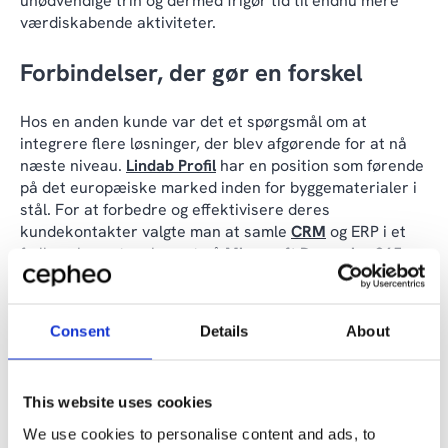
unødvendige trin og dermed frigør tid til endnu mere
værdiskabende aktiviteter.
Forbindelser, der gør en forskel
Hos en anden kunde var det et spørgsmål om at
integrere flere løsninger, der blev afgørende for at nå
næste niveau.
Lindab Profil
har en position som førende
på det europæiske marked inden for byggematerialer i
stål. For at forbedre og effektivisere deres
kundekontakter valgte man at samle
CRM
og ERP i et
fælles økosystem bygget på
Microsoft Dynamics 365
-
platformen.
Resultatet blev et bedre organiseret arbejdsflow, hvor
Consent
Details
About
man nu kan håndtere flere sager samtidig. Hurtigere og
mere korrekt. Gennem bedre indsigt i, hvor mange
sager der håndteres, er det også lettere at planlægge
This website uses cookies
ressourcer og personalebehov. Indsigter man helt gik
glip af tidligere.
We use cookies to personalise content and ads, to