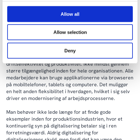
de forskellige applikationer hver især løser deres
respektive opgaver, men forretningsværdien bliver
Allow all
endnu større, når man kombinerer individuelle
løsninger i en enkelt integreret IT-løsning med høj
kapacitet.
Allow selection
Fra overvågning af finansiel styring i realtid og bedre
prognoser af resultater til optimeret planlægning,
Deny
produktion, lagerhold og transport maksimeres
driftseffektivitet og produktivitet. Ikke mindst gennem
større tilgængelighed inden for hele organisationen. Alle
medarbejdere kan bruge applikationerne via browseren
på mobiltelefoner, tablets og computere. Det muliggør
en helt anden fleksibilitet i hverdagen, hvilket i sig selv
driver en modernisering af arbejdsprocesserne.
Man behøver ikke lede længe for at finde gode
eksempler inden for produktionsindustrien, hvor et
kontinuerlig syn på digitalisering betaler sig i ren
forretningsværdi. Aldrig digitalisering for
digitaliseringens skyld, men fordi det kan være den