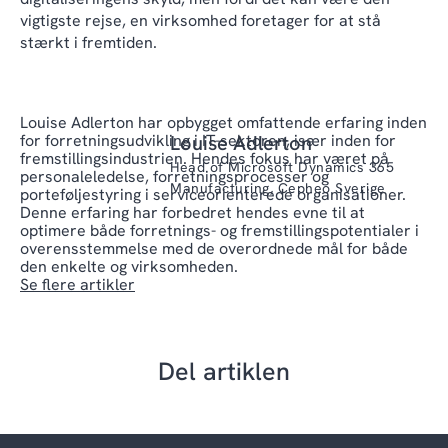
vigtigste rejse, en virksomhed foretager for at stå
stærkt i fremtiden.
Louise Adlerton har opbygget omfattende erfaring inden
for forretningsudvikling i IT-sektoren, især inden for
Louise Adlerton
fremstillingsindustrien. Hendes fokus har været på
Head of Microsoft Dynamics 365
personaleledelse, forretningsprocesser og
Manufacturing, Cepheo Sverige
porteføljestyring i serviceorienterede organisationer.
Denne erfaring har forbedret hendes evne til at
optimere både forretnings- og fremstillingspotentialer i
overensstemmelse med de overordnede mål for både
den enkelte og virksomheden.
Se flere artikler
Del artiklen