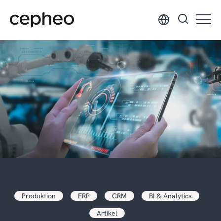
Hop
til
hovedindhold
Produktion
ERP
CRM
BI & Analytics
Artikel