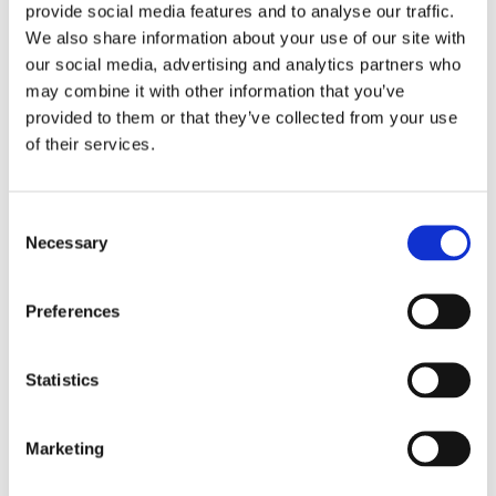
provide social media features and to analyse our traffic.
Vigtigheden af en ekspansiv
We also share information about your use of our site with
our social media, advertising and analytics partners who
platform
may combine it with other information that you’ve
provided to them or that they’ve collected from your use
Blåkläder
er en af Europas største producenter af
of their services.
arbejdstøj, der nu bruger
Microsoft Power BI
og store
dele af Microsoft Dynamics 365-økosystemet til at drive
deres vækst verden over. Overgangen til den nye
Consent
platform gør driften mere pålidelig, effektiviserer
Necessary
Selection
arbejdsprocesserne og skaber nye
ekspansionsmuligheder. Blåkläder har nu også støtte til
at håndtere større datamængder, integreret
Preferences
økonomifunktion og indbygget support til specifikke
nationale krav verden over.
Statistics
Den succesfulde virksomhed håndterer selv hele
processen fra produktudvikling, produktion af
Marketing
arbejdstøjet til distribution. Derfor er det logisk, at
Blåkläder valgte Microsoft Dynamics 365-platformen, da