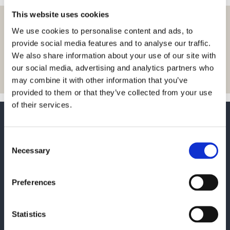
This website uses cookies
Lad os inspirere dig med
We use cookies to personalise content and ads, to
provide social media features and to analyse our traffic.
nyheder og indsigter
We also share information about your use of our site with
Tilmeld dig
our social media, advertising and analytics partners who
may combine it with other information that you’ve
provided to them or that they’ve collected from your use
of their services.
Consent
Necessary
Selection
Ønsker du at kontakte os,
Preferences
kan du bruge formularen
eller finde vores
Statistics
kontaktoplysninger her: