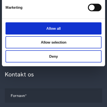
Cepheo Danmark
Marketing
Paulas Passage 1
1799 København V
Allow all
Email:
cepheo@cepheo.com
Allow selection
Se lokationer
Deny
Kontakt os