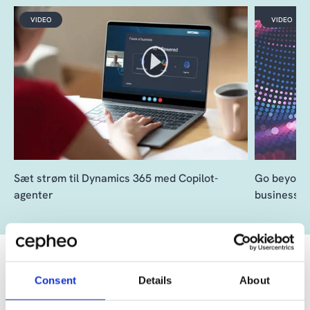
VIDEO
VIDEO
Sæt strøm til Dynamics 365 med Copilot-
Go beyond t
agenter
business?
Consent
Details
About