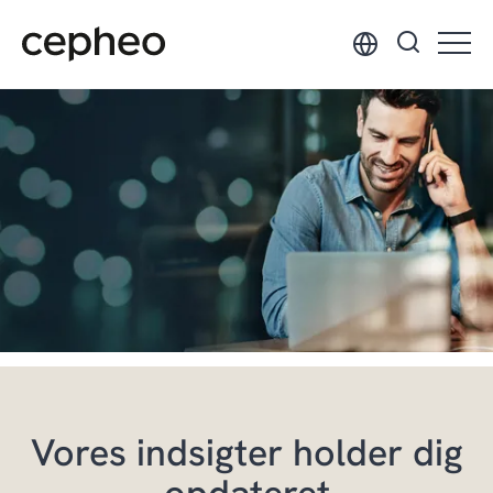
Hop
til
hovedindhold
Vores indsigter holder dig
opdateret