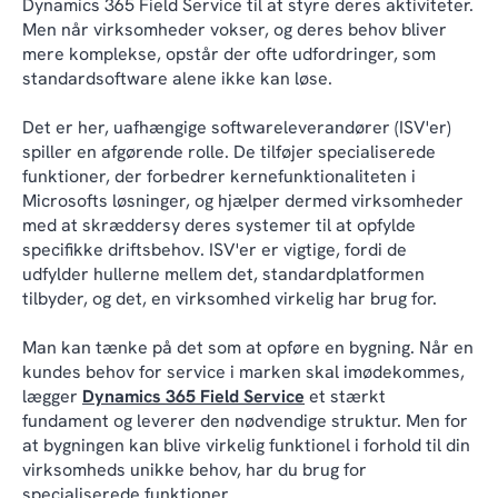
Dynamics 365 Field Service til at styre deres aktiviteter.
Men når virksomheder vokser, og deres behov bliver
mere komplekse, opstår der ofte udfordringer, som
standardsoftware alene ikke kan løse.
Det er her, uafhængige softwareleverandører (ISV'er)
spiller en afgørende rolle. De tilføjer specialiserede
funktioner, der forbedrer kernefunktionaliteten i
Microsofts løsninger, og hjælper dermed virksomheder
med at skræddersy deres systemer til at opfylde
specifikke driftsbehov. ISV'er er vigtige, fordi de
udfylder hullerne mellem det, standardplatformen
tilbyder, og det, en virksomhed virkelig har brug for.
Man kan tænke på det som at opføre en bygning. Når en
kundes behov for service i marken skal imødekommes,
lægger
Dynamics 365 Field Service
et stærkt
fundament og leverer den nødvendige struktur. Men for
at bygningen kan blive virkelig funktionel i forhold til din
virksomheds unikke behov, har du brug for
specialiserede funktioner.