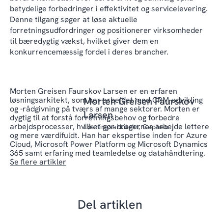
betydelige forbedringer i effektivitet og servicelevering.
Denne tilgang søger at løse aktuelle
forretningsudfordringer og positionerer virksomheder
til bæredygtig vækst, hvilket giver dem en
konkurrencemæssig fordel i deres brancher.
Morten Greisen Faurskov Larsen er en erfaren
løsningsarkitekt, som har arbejdet med CRM-udvikling
Morten Greisen Faurskov
og -rådgivning på tværs af mange sektorer. Morten er
Larsen
dygtig til at forstå forretningsbehov og forbedre
arbejdsprocesser, hvilket gør brugernes arbejde lettere
Løsningsarkitekt, Cepheo
og mere værdifuldt. Han har ekspertise inden for Azure
Cloud, Microsoft Power Platform og Microsoft Dynamics
365 samt erfaring med teamledelse og datahåndtering.
Se flere artikler
Del artiklen