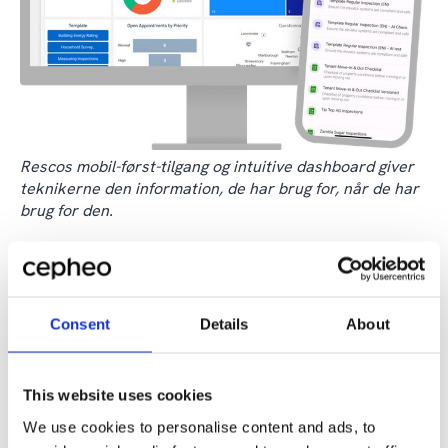
Rescos mobil-først-tilgang og intuitive dashboard giver
teknikerne den information, de har brug for, når de har
brug for den.
Løft forvaltningen af aktiver: en
skræddersyet løsning til overvågning
af aktiver
Consent
Details
About
Forvaltning af aktiver er et kritisk område, hvor mange
This website uses cookies
organisationer møder udfordringer, især når de
ekspanderer. For en hurtigt voksende
We use cookies to personalise content and ads, to
produktionsvirksomhed, der var stærkt afhængig af